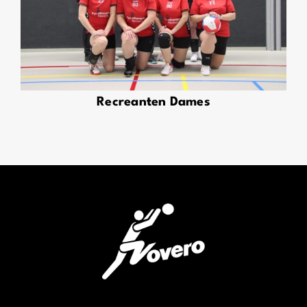
Recreanten Dames