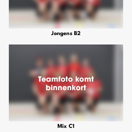
Jongens B2
Mix C1