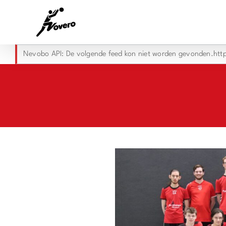
Skip
to
content
Nevobo API: De volgende feed kon niet worden gevonden.http