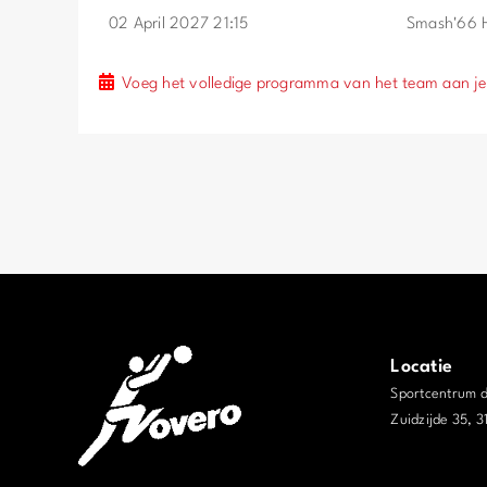
02 April 2027 21:15
Smash'66 
Voeg het volledige programma van het team aan je
Locatie
Sportcentrum 
Zuidzijde 35, 
j