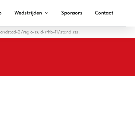
o
Wedstrijden
Sponsors
Contact
andstad-2/regio-zuid-rrhb-11/stand.rss.