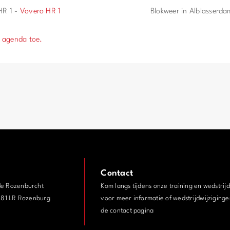
HR 1 -
Vovero HR 1
Blokweer in Alblasserda
 agenda toe.
Contact
de Rozenburcht
Kom langs tijdens onze training en wedstrij
3181 LR Rozenburg
voor meer informatie of wedstrijdwijziginge
de contact pagina