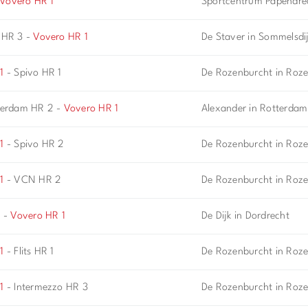
Vovero HR 1
Sportcentrum Papendrec
 HR 3 -
Vovero HR 1
De Staver in Sommelsdi
1
- Spivo HR 1
De Rozenburcht in Roz
terdam HR 2 -
Vovero HR 1
Alexander in Rotterdam
1
- Spivo HR 2
De Rozenburcht in Roz
1
- VCN HR 2
De Rozenburcht in Roz
1 -
Vovero HR 1
De Dijk in Dordrecht
1
- Flits HR 1
De Rozenburcht in Roz
1
- Intermezzo HR 3
De Rozenburcht in Roz