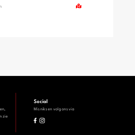
m
Social
den,
Mis niks en volg ons via
n zie