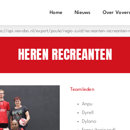
Home
Nieuws
Over Vover
s://api.nevobo.nl/export/poule/regio-zuid/recreanten-recreanten-r
HEREN RECREANTEN
Teamleden
Anpu
Dyrell
Dylano