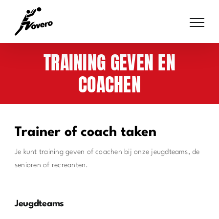
Skip
to
content
TRAINING GEVEN EN
COACHEN
Trainer of coach taken
Je kunt training geven of coachen bij onze jeugdteams, de
senioren of recreanten.
Jeugdteams