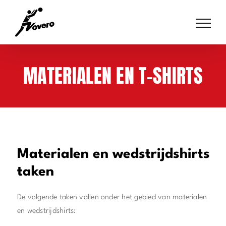
Skip
to
content
MATERIALEN EN T-SHIRTS
Materialen en wedstrijdshirts
taken
De volgende taken vallen onder het gebied van materialen
en wedstrijdshirts: