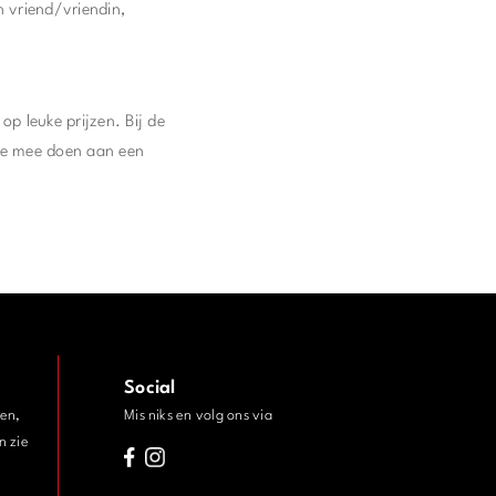
en vriend/vriendin,
op leuke prijzen. Bij de
 je mee doen aan een
Social
den,
Mis niks en volg ons via
n zie