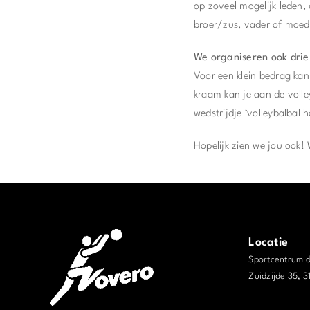
op zoveel mogelijk leden, 
broer/zus, vader of moe
We organiseren ook drie 
Voor een klein bedrag kan 
kraam kan je aan de volle
wedstrijdje ‘volleybalbal
Hopelijk zien we jou ook! W
Locatie
Sportcentrum 
Zuidzijde 35, 
j