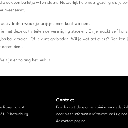
die ook een balletje willen slaan. Natuurlijk helemaal gezellig als je e
der meeneemt.
activiteiten waar je prijsjes mee kunt winnen.
je met deze activiteiten de vereniging steunen. En je maakt zelf kans 
ybalbal draaien. Of je kunt grabbelen. Wil je wat actievers? Dan kan
 hooghouden’.
e zijn er zolang het leuk is.
Contact
de Rozenburcht
Kom langs tijdens onze training en wedstrij
3181 LR Rozenburg
voor meer informatie of wedstrijdwijziginge
de contact pagina