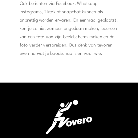
Ook berichten via Facebook, Whatsapp,
Instagrams, Tiktok of snapchat kunnen als
onprettig worden ervaren. En eenmaal geplaatst,
kun je ze niet zomaar ongedaan maken, iedereen
kan een foto van zijn beeldscherm maken en de
foto verder verspreiden. Dus denk van tevoren
even na wat je boodschap is en voor wie.