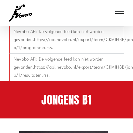
Skip
to
content
Nevobo API: De volgende feed kon niet worden
gevonden.https://api.nevobo.nl/export/team/CKM1H8B/jon
b/1/programma.rss.
Nevobo API: De volgende feed kon niet worden
gevonden.https://api.nevobo.nl/export/team/CKM1H8B/jon
b/1/resultaten.rss.
JONGENS B1