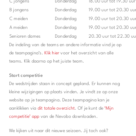
C jongens
Donderdag
18.00 uur tot 19.30 uur
B jongens
Donderdag
19.00 uur tot 20.30 uu
C meiden
Donderdag
19.00 uur tot 20.30 uu
A meiden
Donderdag
19.00 uur tot 20.30 uu
Senioren dames
Donderdag
20.30 uur tot 22.30 uu
De indeling van de teams en andere informatie vind je op
de teampagina’s.
Klik hier
voor het overzicht van alle
teams. Klik daarna op het juiste team.
Start competitie
De wedstrijden staan in concept gepland. Er kunnen nog
kleine wijzigingen op plaats vinden. Je vindt ze op onze
website op je teampagina. Deze teampagina kan je
aanklikken via
dit totale overzicht
.
Of je kunt de
‘Mijn
competitie’ app
van de Nevobo downloaden.
We kijken uit naar dit nieuwe seizoen. Jij toch ook?