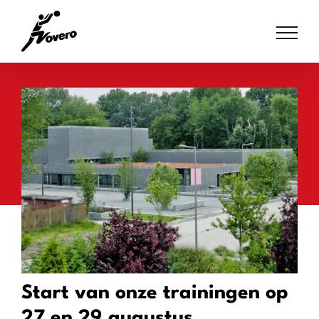
Skip
to
content
Start van onze trainingen op
27 en 29 augustus