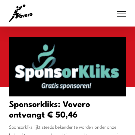
Skip
to
content
Sponsorkliks: Vovero
ontvangt € 50,46
Sponsorkliks lijkt steeds bekender te worden onder onze