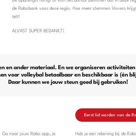
De opbrengst hangt af van het aantal stemmen dat in deze regi
de Rabobank voor deze regio. Hoe meer stemmen Vovero krijgt
telt!
ALVAST SUPER BEDANKT!
en en ander materiaal. En we organiseren activiteite
n voor volleybal betaalbaar en beschikbaar is (én bli
Daar kunnen we jouw steun goed bij gebruiken!
Eerst lid worden van de 
. Ga naar jouw Rabo app, je
Heb je een rekening bij de Rab