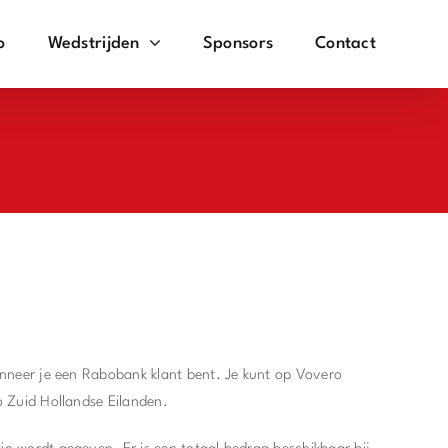
o
Wedstrijden
Sponsors
Contact
anneer je een Rabobank klant bent.
Je kunt op Vovero
o Zuid Hollandse Eilanden.