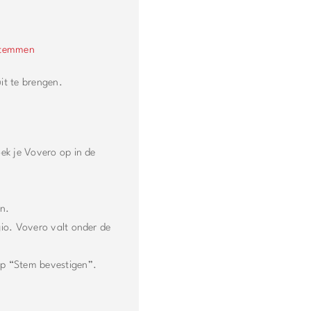
stemmen
it te brengen.
oek je Vovero op in de
n.
egio. Vovero valt onder de
op “Stem bevestigen”.