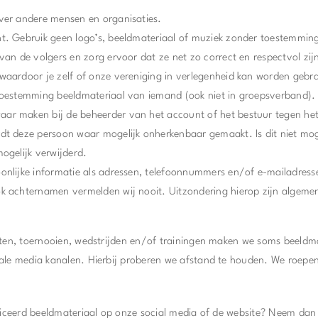
ver andere mensen en organisaties.
t. Gebruik geen logo’s, beeldmateriaal of muziek zonder toestemming 
van de volgers en zorg ervoor dat ze net zo correct en respectvol zijn
waardoor je zelf of onze vereniging in verlegenheid kan worden gebr
toestemming beeldmateriaal van iemand (ook niet in groepsverband). 
ar maken bij de beheerder van het account of het bestuur tegen het
dt deze persoon waar mogelijk onherkenbaar gemaakt. Is dit niet mog
mogelijk verwijderd.
onlijke informatie als adressen, telefoonnummers en/of e-mailadresse
ok achternamen vermelden wij nooit. Uitzondering hierop zijn algeme
nten, toernooien, wedstrijden en/of trainingen maken we soms beeldma
ale media kanalen. Hierbij proberen we afstand te houden. We roepen
bliceerd beeldmateriaal op onze social media of de website? Neem dan 