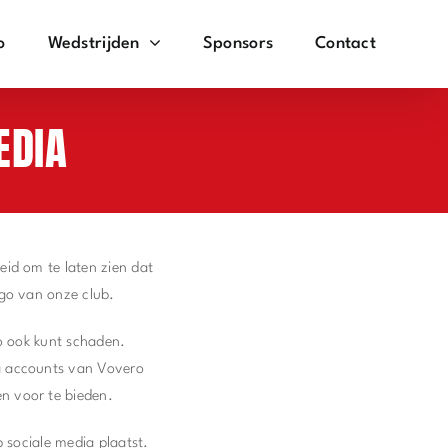
o
Wedstrijden
Sponsors
Contact
EDIA
eid om te laten zien dat
ago van onze club.
go ook kunt schaden.
ia accounts van Vovero
n voor te bieden.
p sociale media plaatst.