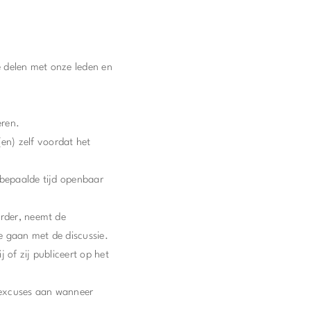
 delen met onze leden en
eren.
n(en) zelf voordat het
nbepaalde tijd openbaar
erder, neemt de
e gaan met de discussie.
 of zij publiceert op het
d excuses aan wanneer