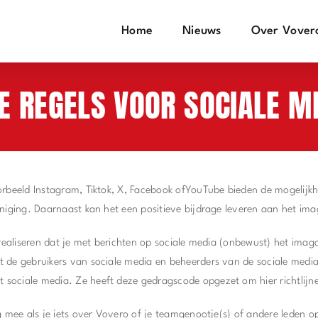
Home
Nieuws
Over Vover
E REGELS VOOR SOCIALE M
orbeeld Instagram, Tiktok, X, Facebook ofYouTube bieden de mogelijkh
eniging. Daarnaast kan het een positieve bijdrage leveren aan het im
e realiseren dat je met berichten op sociale media (onbewust) het ima
t de gebruikers van sociale media en beheerders van de sociale med
sociale media. Ze heeft deze gedragscode opgezet om hier richtlijne
g mee als je iets over Vovero of je teamgenootje(s) of andere leden o