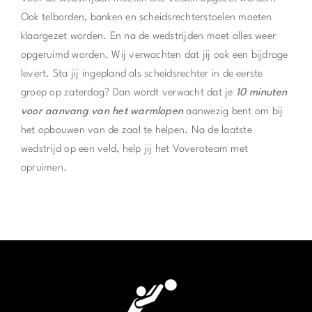
Ook telborden, banken en scheidsrechterstoelen moeten
klaargezet worden. En na de wedstrijden moet alles weer
opgeruimd worden. Wij verwachten dat jij ook een bijdrage
levert. Sta jij ingepland als scheidsrechter in de eerste
groep op zaterdag? Dan wordt verwacht dat je
10 minuten
voor aanvang van het warmlopen
aanwezig bent om bij
het opbouwen van de zaal te helpen. Na de laatste
wedstrijd op een veld, help jij het Voveroteam met
opruimen.