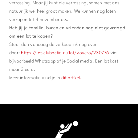
verrassing. Maar jij kunt die verrassing, samen met ons
natuurlijk wel heel groot maken. We kunnen nog loten
verkopen tot 4 november a.s.
Heb jij je familie, buren en vrienden nog niet gevraagd
om een lot te kopen?
Stuur dan vandaag de verkooplink nog even
door:
https://lot.clubactie.nl/lot/vovero/230776
via
bijvoorbeeld Whatsapp of je Social media. Een lot kost
maar 3 euro.
Meer informatie vind je in
dit artikel.