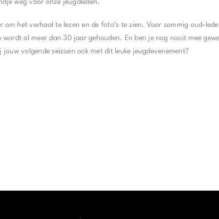
endje weg voor onze jeugdleden.
er om het verhaal te lezen en de foto’s te zien. Voor sommig oud-leden
 wordt al meer dan 30 jaar gehouden. En ben je nog nooit mee gewee
jij jouw volgende seizoen ook met dit leuke jeugdevenement?