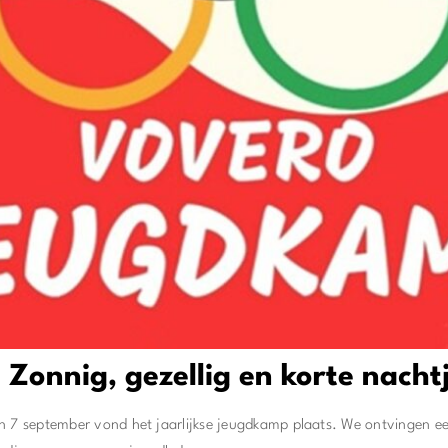
Zonnig, gezellig en korte nacht
n 7 september vond het jaarlijkse jeugdkamp plaats. We ontvingen ee