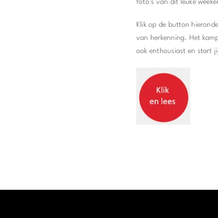
foto’s van dit leuke week
Klik op de button hierond
van herkenning. Het kamp
ook enthousiast en start 