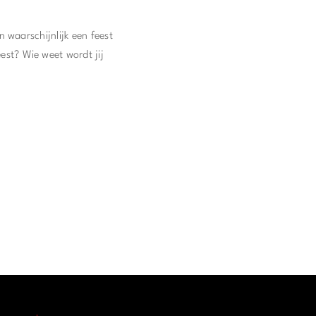
 waarschijnlijk een feest
st? Wie weet wordt jij