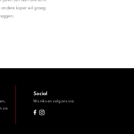
l jaren (en dan ook echt
e andere koper wil graag
 zeggen:
Social
den,
Mis niks en volg ons via
n zie