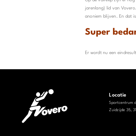
Op de valreep zijn er nog
jarenlang) lid van Vovero.
anoniem blijven. En dat i
Super beda
Er wordt nu een eindresul
Locatie
Sportcentrum 
Zuidzijde 35, 
j