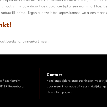
 2 Superloten verkocht! Frans en Gemma kochten er eentje. Frans is a
 En ook zijn vrouw draagt de club al die tijd al een warm hart toe. D
s natuurlijk prima. Tegen al onze loten kopers kunnen we alleen maar
nkt!
taat berekend. Binnenkort meer!
Contact
de Rozenburcht
Kom langs tijdens onze training en wedstrij
3181 LR Rozenburg
voor meer informatie of wedstrijdwijziginge
de contact pagina