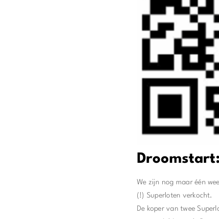
Droomstart:
We zijn nog maar één wee
(!) Superloten verkocht.
De koper van twee Superlo