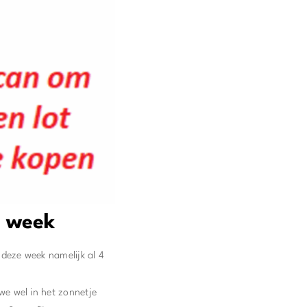
e week
deze week namelijk al 4
we wel in het zonnetje