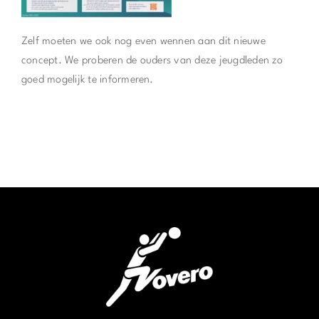
Zelf moeten we ook nog even wennen aan dit nieuwe
concept. We proberen de ouders van deze jeugdleden zo
goed mogelijk te informeren.