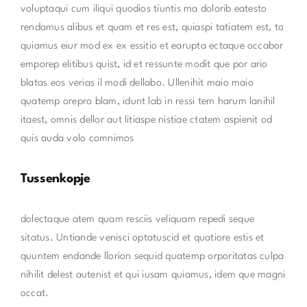
voluptaqui cum iliqui quodios tiuntis ma dolorib eatesto
rendamus alibus et quam et res est, quiaspi tatiatem est, to
quiamus eiur mod ex ex essitio et earupta ectaque occabor
emporep elitibus quist, id et ressunte modit que por ario
blatas eos verias il modi dellabo. Ullenihit maio maio
quatemp orepro blam, idunt lab in ressi tem harum lanihil
itaest, omnis dellor aut litiaspe nistiae ctatem aspienit od
quis auda volo comnimos
Tussenkopje
dolectaque atem quam resciis veliquam repedi seque
sitatus. Untiande venisci optatuscid et quatiore estis et
quuntem endande llorion sequid quatemp orporitatas culpa
nihilit delest autenist et qui iusam quiamus, idem que magni
occat.