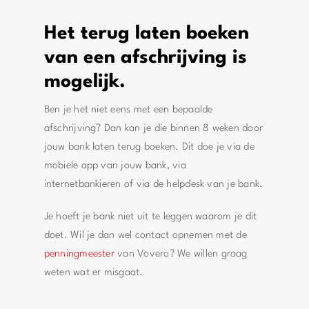
Het terug laten boeken
van een afschrijving is
mogelijk.
Ben je het niet eens met een bepaalde
afschrijving? Dan kan je die binnen 8 weken door
jouw bank laten terug boeken. Dit doe je via de
mobiele app van jouw bank, via
internetbankieren of via de helpdesk van je bank.
Je hoeft je bank niet uit te leggen waarom je dit
doet. Wil je dan wel contact opnemen met de
penningmeester
van Vovero? We willen graag
weten wat er misgaat.