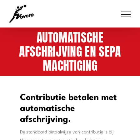
Skip
to
content
AUTOMATISCHE
AFSCHRIJVING EN SEPA
MACHTIGING
Contributie betalen met
automatische
afschrijving.
De standaard betaalwijze van contributie is bij