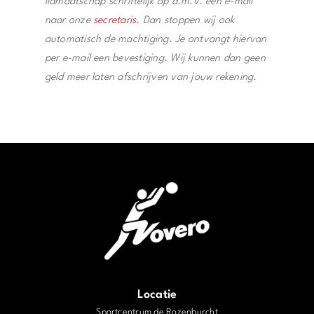
lidmaatschap schriftelijk op d.m.v. een e-mail
naar onze
secretaris
. Dan stoppen wij ook
automatisch de machtiging. Je ontvangt hiervan
per e-mail een bevestiging. Wij kunnen dan geen
geld meer laten afschrijven van jouw rekening.
Locatie
Sportcentrum de Rozenburcht